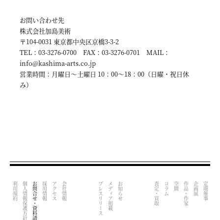
お問い合わせ先
株式会社加島美術
〒104-0031 東京都中央区京橋3-3-2
TEL：03-3276-0700 FAX：03-3276-0701 MAIL：
info@kashima-arts.co.jp
営業時間：月曜日〜土曜日 10：00〜18：00（日曜・祝日休
み）
利用規約
個人情報保護方針
お問合せ・資料請求
採用情報
アクセス
会社情報
プレスリリース
メディア掲載
お知らせ
査定・買取
コラム
空間
作品・作家
企画展
定期催事