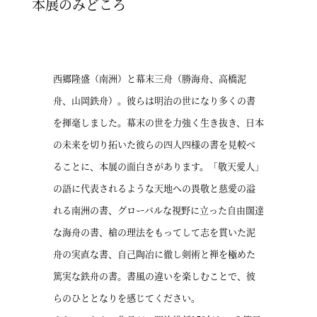
本展のみどころ
西郷隆盛（南洲）と幕末三舟（勝海舟、高橋泥
舟、山岡鉄舟）。彼らは明治の世になり多くの書
を揮毫しました。幕末の世を力強く生き抜き、日本
の未来を切り拓いた彼らの四人四様の書を見較べ
ることに、本展の面白さがあります。「敬天愛人」
の語に代表されるような天地への畏敬と慈愛の溢
れる南洲の書、グローバルな視野に立った自由闊達
な海舟の書、槍の理法をもってして志を貫いた泥
舟の実直な書、自己陶冶に徹し剣術と禅を極めた
篤実な鉄舟の書。書風の違いを楽しむことで、彼
らのひととなりを感じてください。