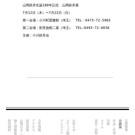
山岡鉄舟生誕180年記念　山岡鉄舟展

7月12日（木）ー7月22日（日）

第一会場：小川町図書館（埼玉）　TEL：0473-72-5965

第二会場：割烹旅館二葉（埼玉）　TEL:0493-72-0038

主催：小川鉄舟会
利用規約
個人情報保護方針
お問合せ・資料請求
採用情報
アクセス
会社情報
プレスリリース
メディア掲載
お知らせ
査定・買取
コラム
空間
作品・作家
企画展
定期催事