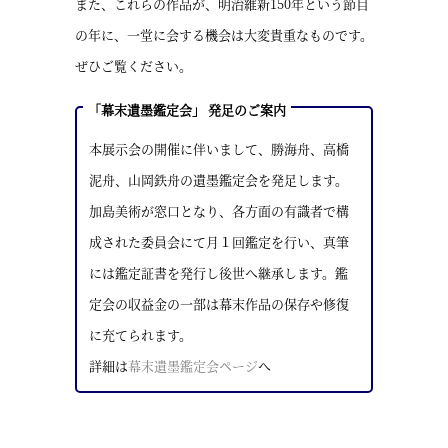
また、これらの作品が、明治維新150年という節目
の年に、一堂に会する機会は大変貴重なものです。
ぜひご覧ください。
「幕末遺墨鑑定会」 発足のご案内
本展示会の開催に伴いまして、勝海舟、高橋
泥舟、山岡鉄舟の遺墨鑑定会を発足します。
加島美術が窓口となり、各方面の有識者で構
成された委員会にて月１回鑑定を行い、真筆
には鑑定証書を発行し後世へ継承します。鑑
定会の収益金の一部は幕末作品の保存や修復
に充てられます。
詳細は
幕末遺墨鑑定会ページ
へ