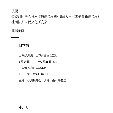
後援
公益財団法人日本武道館/公益財団法人日本書道美術館/公益
社団法人国民文化研究会
連携企画
日本橋
山岡鉄舟展ー山本海苔店と鉄舟ー

6月14日（木）ー7月25日（水）

山本海苔店日本橋本店

TEL：03-3241-0261

主催：小川鉄舟会　共催：山本海苔店
小川町