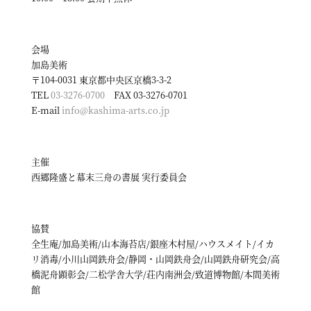
会場
加島美術
〒104-0031 東京都中央区京橋3-3-2
TEL
03-3276-0700
FAX 03-3276-0701
E-mail
info@kashima-arts.co.jp
主催
西郷隆盛と幕末三舟の書展 実行委員会
協賛
全生庵/加島美術/山本海苔店/銀座木村屋/ハウスメイト/イカ
リ消毒/小川山岡鉄舟会/静岡・山岡鉄舟会/山岡鉄舟研究会/高
橋泥舟顕彰会/二松学舎大学/荘内南洲会/致道博物館/本間美術
館