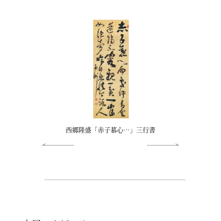
歌」
西郷隆盛「赤子慕心…」三行書