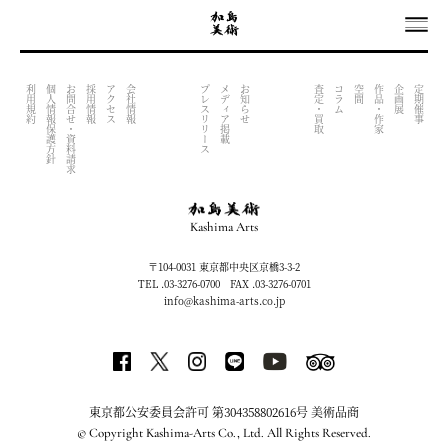
OUTPUT INDEX FILE (NOW UNDER CONSTRACTION)
利用規約
個人情報保護方針
お問合せ・資料請求
採用情報
アクセス
会社情報
プレスリリース
メディア掲載
お知らせ
査定・買取
コラム
空間
作品・作家
企画展
定期催事
Kashima Arts
〒104-0031 東京都中央区京橋3-3-2
TEL .03-3276-0700 FAX .03-3276-0701
info@kashima-arts.co.jp
東京都公安委員会許可 第304358802616号 美術品商
© Copyright Kashima-Arts Co., Ltd. All Rights Reserved.