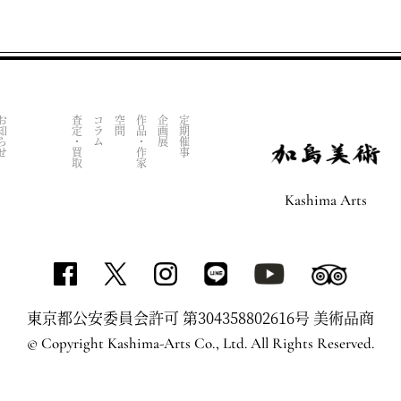
知らせ
査定・買取
コラム
空間
作品・作家
企画展
定期催事
Kashima Arts
東京都公安委員会許可 第304358802616号 美術品商
© Copyright Kashima-Arts Co., Ltd. All Rights Reserved.