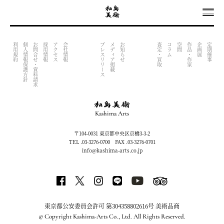
OUTPUT INDEX FILE (NOW UNDER CONSTRACTION)
利用規約
個人情報保護方針
お問合せ・資料請求
採用情報
アクセス
会社情報
プレスリリース
メディア掲載
お知らせ
査定・買取
コラム
空間
作品・作家
企画展
定期催事
Kashima Arts
〒104-0031 東京都中央区京橋3-3-2
TEL .03-3276-0700 FAX .03-3276-0701
info@kashima-arts.co.jp
東京都公安委員会許可 第304358802616号 美術品商
© Copyright Kashima-Arts Co., Ltd. All Rights Reserved.