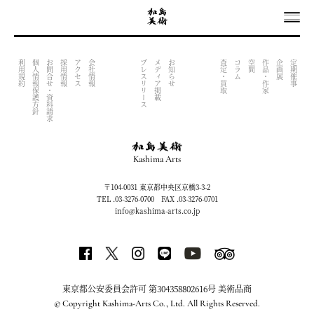
OUTPUT INDEX FILE (NOW UNDER CONSTRACTION)
利用規約
個人情報保護方針
お問合せ・資料請求
採用情報
アクセス
会社情報
プレスリリース
メディア掲載
お知らせ
査定・買取
コラム
空間
作品・作家
企画展
定期催事
Kashima Arts
〒104-0031 東京都中央区京橋3-3-2
TEL .03-3276-0700 FAX .03-3276-0701
info@kashima-arts.co.jp
東京都公安委員会許可 第304358802616号 美術品商
© Copyright Kashima-Arts Co., Ltd. All Rights Reserved.