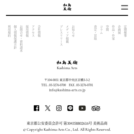
OUTPUT INDEX FILE (NOW UNDER CONSTRACTION)
利用規約
個人情報保護方針
お問合せ・資料請求
採用情報
アクセス
会社情報
プレスリリース
メディア掲載
お知らせ
査定・買取
コラム
空間
作品・作家
企画展
定期催事
Kashima Arts
〒104-0031 東京都中央区京橋3-3-2
TEL .03-3276-0700 FAX .03-3276-0701
info@kashima-arts.co.jp
東京都公安委員会許可 第304358802616号 美術品商
© Copyright Kashima-Arts Co., Ltd. All Rights Reserved.