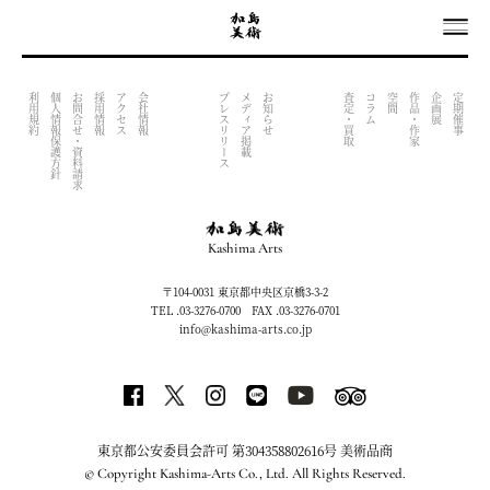
OUTPUT INDEX FILE (NOW UNDER CONSTRACTION)
利用規約
個人情報保護方針
お問合せ・資料請求
採用情報
アクセス
会社情報
プレスリリース
メディア掲載
お知らせ
査定・買取
コラム
空間
作品・作家
企画展
定期催事
Kashima Arts
〒104-0031 東京都中央区京橋3-3-2
TEL .03-3276-0700 FAX .03-3276-0701
info@kashima-arts.co.jp
東京都公安委員会許可 第304358802616号 美術品商
© Copyright Kashima-Arts Co., Ltd. All Rights Reserved.