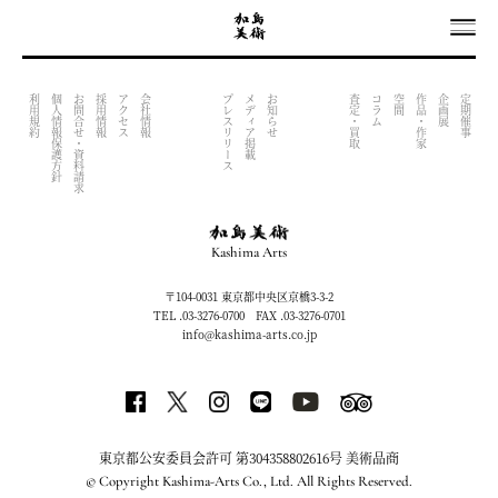
OUTPUT INDEX FILE (NOW UNDER CONSTRACTION)
利用規約
個人情報保護方針
お問合せ・資料請求
採用情報
アクセス
会社情報
プレスリリース
メディア掲載
お知らせ
査定・買取
コラム
空間
作品・作家
企画展
定期催事
Kashima Arts
〒104-0031 東京都中央区京橋3-3-2
TEL .03-3276-0700 FAX .03-3276-0701
info@kashima-arts.co.jp
東京都公安委員会許可 第304358802616号 美術品商
© Copyright Kashima-Arts Co., Ltd. All Rights Reserved.