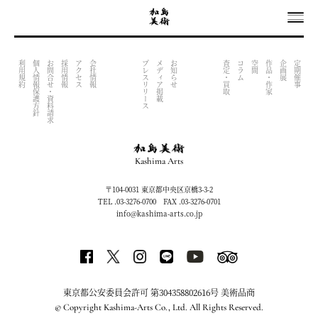
OUTPUT INDEX FILE (NOW UNDER CONSTRACTION)
利用規約
個人情報保護方針
お問合せ・資料請求
採用情報
アクセス
会社情報
プレスリリース
メディア掲載
お知らせ
査定・買取
コラム
空間
作品・作家
企画展
定期催事
Kashima Arts
〒104-0031 東京都中央区京橋3-3-2
TEL .03-3276-0700 FAX .03-3276-0701
info@kashima-arts.co.jp
東京都公安委員会許可 第304358802616号 美術品商
© Copyright Kashima-Arts Co., Ltd. All Rights Reserved.