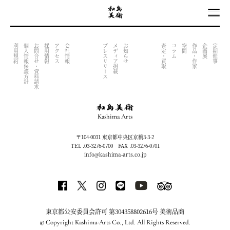
OUTPUT INDEX FILE (NOW UNDER CONSTRACTION)
利用規約
個人情報保護方針
お問合せ・資料請求
採用情報
アクセス
会社情報
プレスリリース
メディア掲載
お知らせ
査定・買取
コラム
空間
作品・作家
企画展
定期催事
Kashima Arts
〒104-0031 東京都中央区京橋3-3-2
TEL .03-3276-0700 FAX .03-3276-0701
info@kashima-arts.co.jp
東京都公安委員会許可 第304358802616号 美術品商
© Copyright Kashima-Arts Co., Ltd. All Rights Reserved.