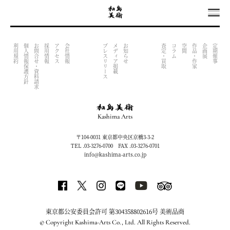
OUTPUT INDEX FILE (NOW UNDER CONSTRACTION)
利用規約
個人情報保護方針
お問合せ・資料請求
採用情報
アクセス
会社情報
プレスリリース
メディア掲載
お知らせ
査定・買取
コラム
空間
作品・作家
企画展
定期催事
Kashima Arts
〒104-0031 東京都中央区京橋3-3-2
TEL .03-3276-0700 FAX .03-3276-0701
info@kashima-arts.co.jp
東京都公安委員会許可 第304358802616号 美術品商
© Copyright Kashima-Arts Co., Ltd. All Rights Reserved.