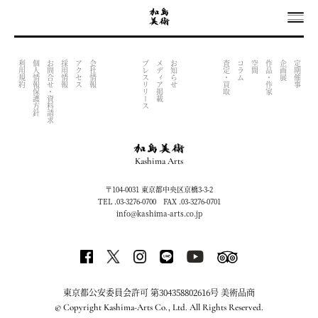
OUTPUT INDEX FILE (NOW UNDER CONSTRACTION)
利用規約
個人情報保護方針
お問合せ・資料請求
採用情報
アクセス
会社情報
プレスリリース
メディア掲載
お知らせ
査定・買取
コラム
空間
作品・作家
企画展
定期催事
Kashima Arts
〒104-0031 東京都中央区京橋3-3-2
TEL .03-3276-0700 FAX .03-3276-0701
info@kashima-arts.co.jp
東京都公安委員会許可 第304358802616号 美術品商
© Copyright Kashima-Arts Co., Ltd. All Rights Reserved.