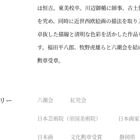
は恒吉。東美校卒。川辺御楯に師事。古土
を究め、同時に近世西欧絵画の描法を取り
卓抜した描線と清明な色彩を活かした作品
す。福田平八郎、牧野虎雄らと六潮会を結
勲章受章。
リー
六潮会
紅児会
日本芸術院（帝国美術院）
日本画家
日本画
文化勲章受賞
静岡県