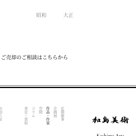
昭和
大正
・ご売却のご相談はこちらから
知らせ
査定・買取
コラム
空間
作品・作家
企画展
定期催事
Kashima Arts