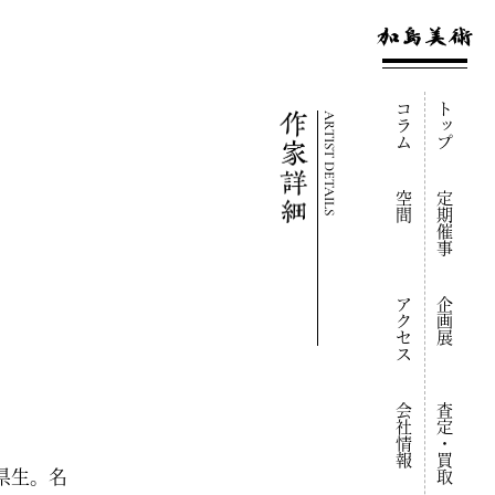
コラム
トップ
ARTIST DETAILS
空間
定期催事
アクセス
企画展
会社情報
査定・買取
岡県生。名