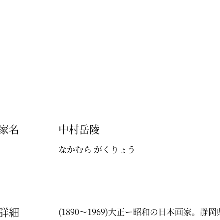
家名
中村岳陵
なかむら がくりょう
詳細
(1890～1969)大正ー昭和の日本画家。静