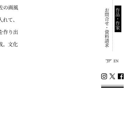
佐の画風
お問合せ・資料請求
作品・作家
入れて、
を作り出
成。文化
JP
EN