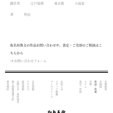
戯作者
江戸後期
東京都
小説家
書
明治
仮名垣魯文の作品お問い合わせや、査定・ご売却のご相談はこ
ちらから
→
お問い合わせフォーム
利用規約
個人情報保護方針
お問合せ・資料請求
採用情報
アクセス
会社情報
プレスリリース
メディア掲載
お知らせ
査定・買取
コラム
空間
作品・作家
企画展
定期催事