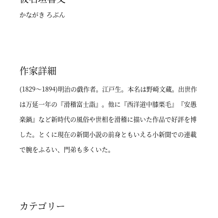
かながき ろぶん
作家詳細
(1829～1894)明治の戯作者。江戸生。本名は野崎文蔵。出世作
は万延一年の『滑稽富士詣』。他に『西洋道中膝栗毛』『安愚
楽鍋』など新時代の風俗や世相を滑稽に描いた作品で好評を博
した。とくに現在の新聞小説の前身ともいえる小新聞での連載
で腕をふるい、門弟も多くいた。
カテゴリー