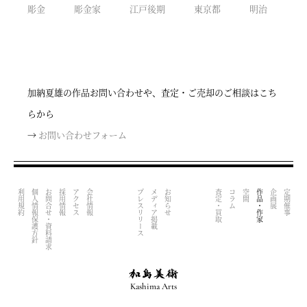
彫金
彫金家
江戸後期
東京都
明治
加納夏雄の作品お問い合わせや、査定・ご売却のご相談はこち
らから
→
お問い合わせフォーム
利用規約
個人情報保護方針
お問合せ・資料請求
採用情報
アクセス
会社情報
プレスリリース
メディア掲載
お知らせ
査定・買取
コラム
空間
作品・作家
企画展
定期催事
Kashima Arts