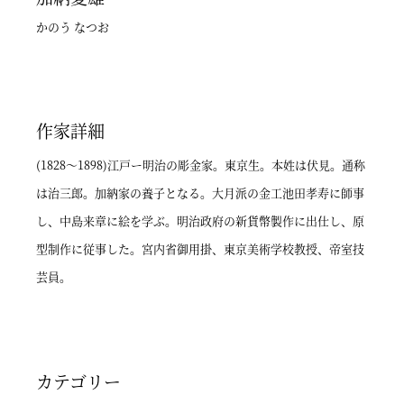
かのう なつお
作家詳細
(1828～1898)江戸ー明治の彫金家。東京生。本姓は伏見。通称
は治三郎。加納家の養子となる。大月派の金工池田孝寿に師事
し、中島来章に絵を学ぶ。明治政府の新貨幣製作に出仕し、原
型制作に従事した。宮内省御用掛、東京美術学校教授、帝室技
芸員。
カテゴリー