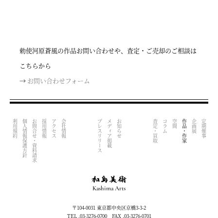
勅使河原蒼風の作品お問い合わせや、査定・ご売却のご相談は
こちらから
→
お問い合わせフォーム
利用規約
個人情報保護方針
お問合せ・資料請求
採用情報
アクセス
会社情報
プレスリリース
メディア掲載
お知らせ
査定・買取
コラム
空間
作品・作家
企画展
定期催事
Kashima Arts
〒104-0031 東京都中央区京橋3-3-2
TEL .03-3276-0700 FAX .03-3276-0701