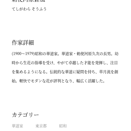
てしがわら そうふう
作家詳細
(1900～1979)昭和の華道家。華道家・勅使河原久次の長男。幼
時から生花の指導を受け、やがて卓越した才能を発揮し、注目
を集めるようになる。伝統的な華道に疑問を持ち、草月流を創
始。軽快でモダンな花が評判となり、幅広く活躍した。
カテゴリー
華道家
東京都
昭和