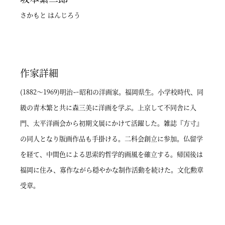
さかもと はんじろう
作家詳細
(1882～1969)明治ー昭和の洋画家。福岡県生。小学校時代、同
級の青木繁と共に森三美に洋画を学ぶ。上京して不同舎に入
門、太平洋画会から初期文展にかけて活躍した。雑誌『方寸』
の同人となり版画作品も手掛ける。二科会創立に参加。仏留学
を経て、中間色による思索的哲学的画風を確立する。帰国後は
福岡に住み、寡作ながら穏やかな制作活動を続けた。文化勲章
受章。