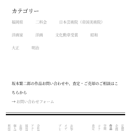
カテゴリー
福岡県
二科会
日本芸術院（帝国美術院）
洋画家
洋画
文化勲章受賞
昭和
大正
明治
坂本繁二郎の作品お問い合わせや、査定・ご売却のご相談はこ
ちらから
→
お問い合わせフォーム
利用規約
採用情報
アクセス
会社情報
お知らせ
コラム
空間
企画展
定期催事