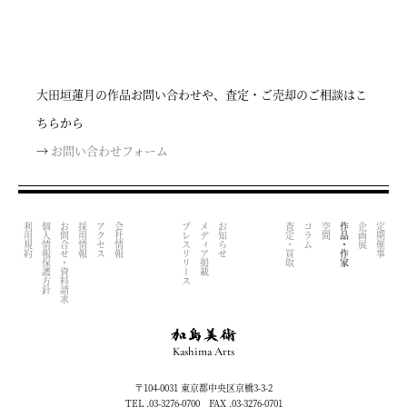
大田垣蓮月の作品お問い合わせや、査定・ご売却のご相談はこ
ちらから
→
お問い合わせフォーム
利用規約
個人情報保護方針
お問合せ・資料請求
採用情報
アクセス
会社情報
プレスリリース
メディア掲載
お知らせ
査定・買取
コラム
空間
作品・作家
企画展
定期催事
Kashima Arts
〒104-0031 東京都中央区京橋3-3-2
TEL .03-3276-0700 FAX .03-3276-0701