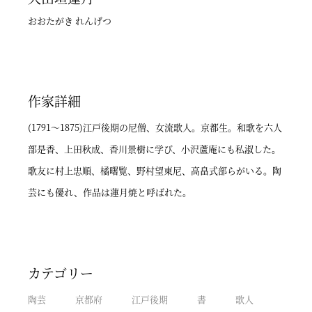
おおたがき れんげつ
作家詳細
(1791～1875)江戸後期の尼僧、女流歌人。京都生。和歌を六人
部是香、上田秋成、香川景樹に学び、小沢蘆庵にも私淑した。
歌友に村上忠順、橘曙覧、野村望東尼、高畠式部らがいる。陶
芸にも優れ、作品は蓮月焼と呼ばれた。
カテゴリー
陶芸
京都府
江戸後期
書
歌人