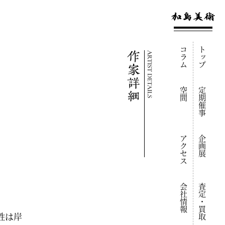
コラム
トップ
ARTIST DETAILS
空間
定期催事
アクセス
企画展
会社情報
査定・買取
旧姓は岸