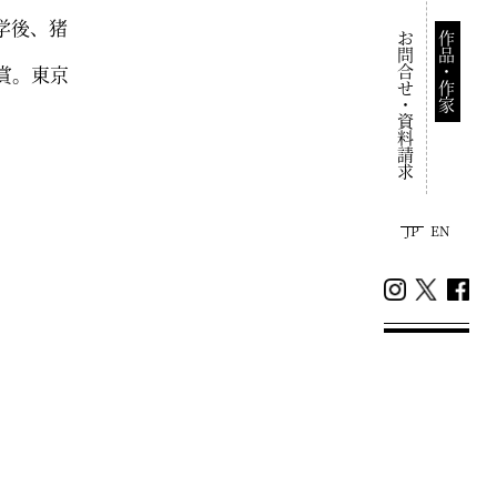
学後、猪
お問合せ・資料請求
作品・作家
賞。東京
JP
EN