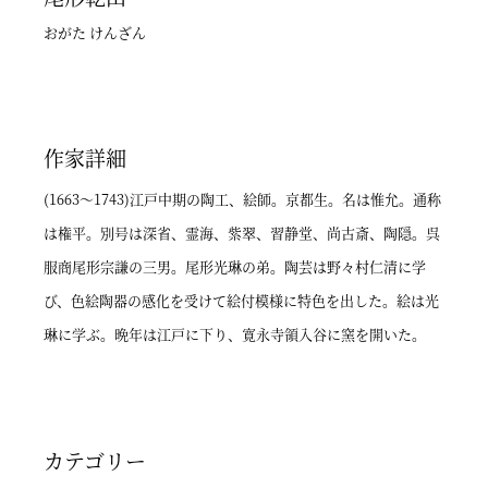
おがた けんざん
作家詳細
(1663～1743)江戸中期の陶工、絵師。京都生。名は惟允。通称
は権平。別号は深省、霊海、紫翠、習静堂、尚古斎、陶隠。呉
服商尾形宗謙の三男。尾形光琳の弟。陶芸は野々村仁清に学
び、色絵陶器の感化を受けて絵付模様に特色を出した。絵は光
琳に学ぶ。晩年は江戸に下り、寛永寺領入谷に窯を開いた。
カテゴリー