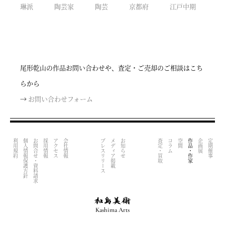
琳派
陶芸家
陶芸
京都府
江戸中期
尾形乾山の作品お問い合わせや、査定・ご売却のご相談はこち
らから
→
お問い合わせフォーム
利用規約
個人情報保護方針
お問合せ・資料請求
採用情報
アクセス
会社情報
プレスリリース
メディア掲載
お知らせ
査定・買取
コラム
空間
作品・作家
企画展
定期催事
Kashima Arts