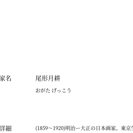
家名
尾形月耕
おがた げっこう
詳細
(1859～1920)明治ー大正の日本画家。東