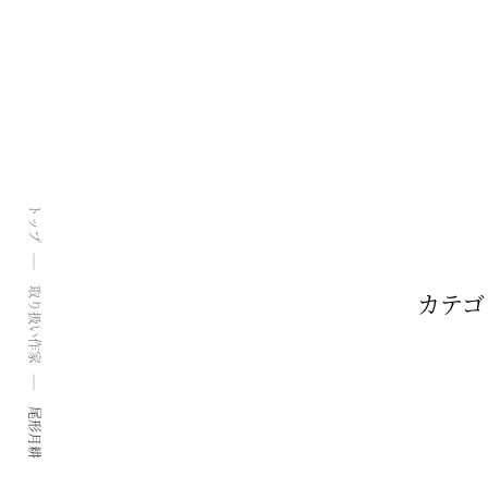
トップ
取り扱い作家
カテゴ
尾形月耕