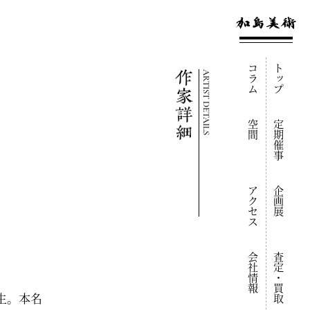
コラム
トップ
ARTIST DETAILS
空間
定期催事
アクセス
企画展
会社情報
査定・買取
京生。本名