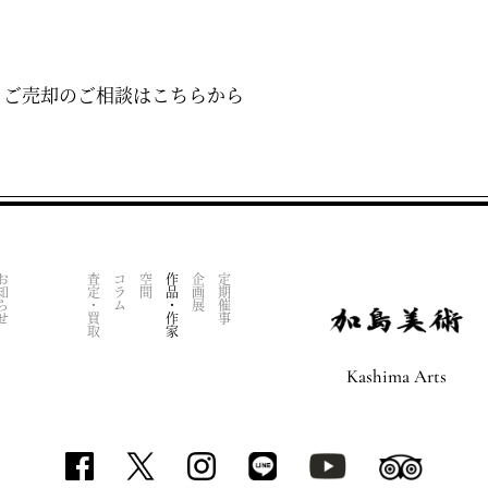
・ご売却のご相談はこちらから
知らせ
査定・買取
コラム
空間
作品・作家
企画展
定期催事
Kashima Arts