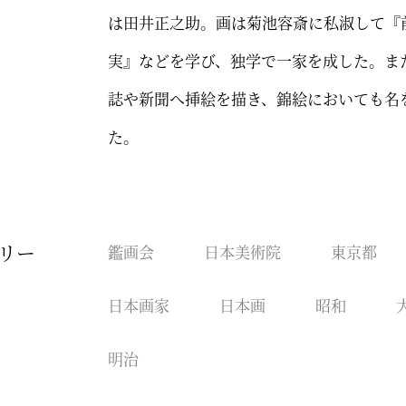
は田井正之助。画は菊池容斎に私淑して『
実』などを学び、独学で一家を成した。ま
誌や新聞へ挿絵を描き、錦絵においても名
た。
リー
鑑画会
日本美術院
東京都
日本画家
日本画
昭和
明治