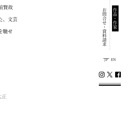
前賢故
お問合せ・資料請求
作品・作家
た、文芸
を馳せ
JP
EN
大正