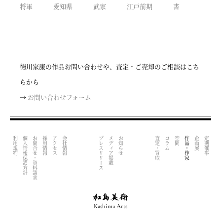
将軍
愛知県
武家
江戸前期
書
徳川家康の作品お問い合わせや、査定・ご売却のご相談はこち
らから
→
お問い合わせフォーム
利用規約
個人情報保護方針
お問合せ・資料請求
採用情報
アクセス
会社情報
プレスリリース
メディア掲載
お知らせ
査定・買取
コラム
空間
作品・作家
企画展
定期催事
Kashima Arts