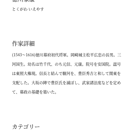
とくがわ いえやす
作家詳細
(1543～1616)徳川幕府初代将軍。岡崎城主松平広忠の長男。三
河国生。幼名は竹千代、のち元信、元康。院号を安国院。諡号
は東照大権現。信長と結んで駿河を、豊臣秀吉と和して関東を
支配した。大坂の陣で豊臣氏を滅ぼし、武家諸法度などを定め
て、幕政の基礎を築いた。
カテゴリー