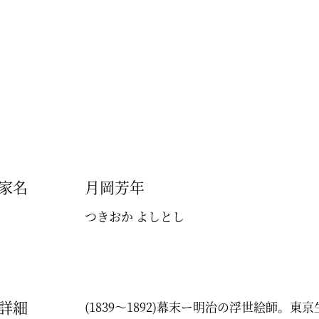
家名
月岡芳年
つきおか よしとし
詳細
(1839～1892)幕末ー明治の浮世絵師。東