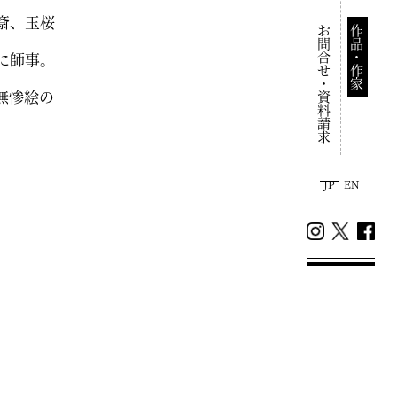
斎、玉桜
お問合せ・資料請求
作品・作家
に師事。
無惨絵の
JP
EN