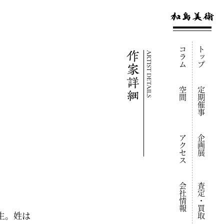
コラム
トップ
ARTIST DETAILS
空間
定期催事
アクセス
企画展
会社情報
査定・買取
京生。姓は