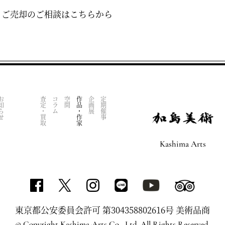
・ご売却のご相談はこちらから
知らせ
査定・買取
コラム
空間
作品・作家
企画展
定期催事
Kashima Arts
東京都公安委員会許可 第304358802616号 美術品商
© Copyright Kashima-Arts Co., Ltd. All Rights Reserved.