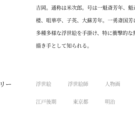
吉岡。通称は米次郎。号は一魁斎芳年、魁
楼、咀華亭、子英、大蘇芳年。一勇斎国芳
多種多様な浮世絵を手掛け、特に衝撃的な
描き手として知られる。
リー
浮世絵
浮世絵師
人物画
江戸後期
東京都
明治