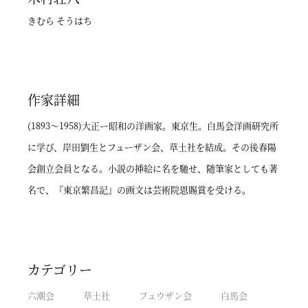
きむら そうはち
作家詳細
(1893～1958)大正ー昭和の洋画家。東京生。白馬会洋画研究所
に学び、岸田劉生とフューザン会、草土社を結成。その後春陽
会創立会員となる。小説の挿絵に名を馳せ、随筆家としても著
名で、『東京繁昌記』の画文は芸術院恩賜賞を受ける。
カテゴリー
六潮会
草土社
フュウザン会
白馬会