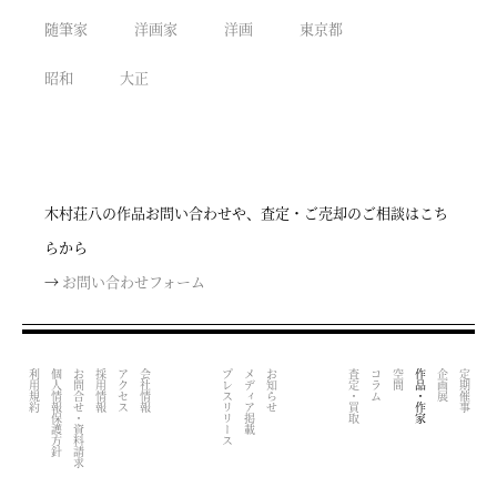
随筆家
洋画家
洋画
東京都
昭和
大正
木村荘八の作品お問い合わせや、査定・ご売却のご相談はこち
らから
→
お問い合わせフォーム
利用規約
個人情報保護方針
お問合せ・資料請求
採用情報
アクセス
会社情報
プレスリリース
メディア掲載
お知らせ
査定・買取
コラム
空間
作品・作家
企画展
定期催事