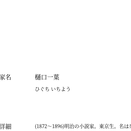
家名
樋口一葉
ひぐち いちよう
詳細
(1872～1896)明治の小説家。東京生。名