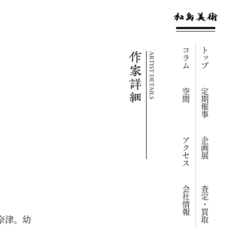
コラム
トップ
ARTIST DETAILS
空間
定期催事
アクセス
企画展
会社情報
査定・買取
は奈津。幼