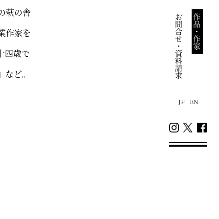
の萩の舎
お問合せ・資料請求
作品・作家
業作家を
十四歳で
』など。
JP
EN