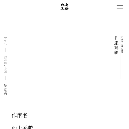
ARTIST DETAILS
トップ
取り扱い作家
池上秀畝
作家名
池上秀畝