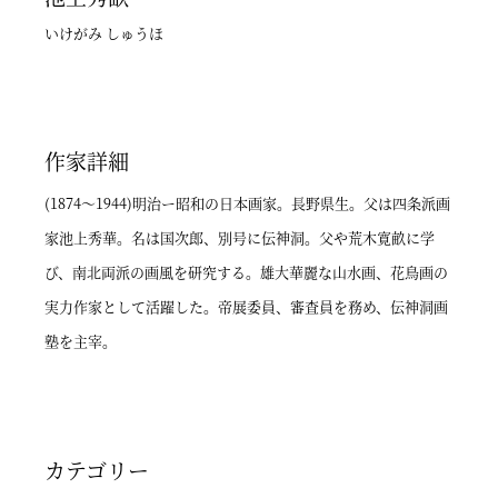
いけがみ しゅうほ
作家詳細
(1874～1944)明治ー昭和の日本画家。長野県生。父は四条派画
家池上秀華。名は国次郎、別号に伝神洞。父や荒木寛畝に学
び、南北両派の画風を研究する。雄大華麗な山水画、花鳥画の
実力作家として活躍した。帝展委員、審査員を務め、伝神洞画
塾を主宰。
カテゴリー