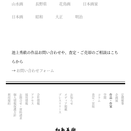
山水画
長野県
花鳥画
日本画家
日本画
昭和
大正
明治
池上秀畝の作品お問い合わせや、査定・ご売却のご相談はこち
らから
→
お問い合わせフォーム
利用規約
個人情報保護方針
お問合せ・資料請求
採用情報
アクセス
会社情報
プレスリリース
メディア掲載
お知らせ
査定・買取
コラム
空間
作品・作家
企画展
定期催事