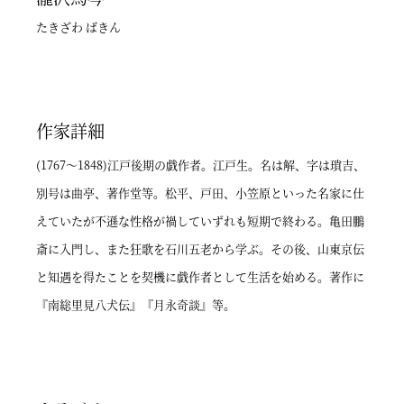
たきざわ ばきん
作家詳細
(1767～1848)江戸後期の戯作者。江戸生。名は解、字は瑣吉、
別号は曲亭、著作堂等。松平、戸田、小笠原といった名家に仕
えていたが不遜な性格が禍していずれも短期で終わる。亀田鵬
斎に入門し、また狂歌を石川五老から学ぶ。その後、山東京伝
と知遇を得たことを契機に戯作者として生活を始める。著作に
『南総里見八犬伝』『月永奇談』等。