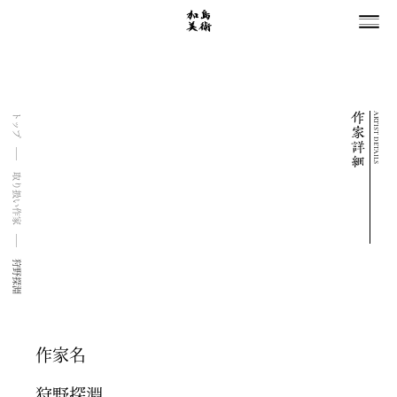
ARTIST DETAILS
トップ
取り扱い作家
狩野探淵
作家名
狩野探淵