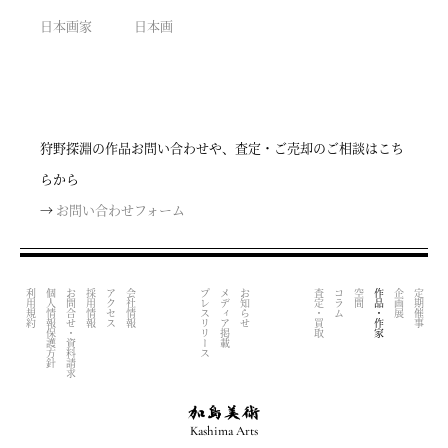
日本画家
日本画
狩野探淵の作品お問い合わせや、査定・ご売却のご相談はこち
らから
→
お問い合わせフォーム
利用規約
個人情報保護方針
お問合せ・資料請求
採用情報
アクセス
会社情報
プレスリリース
メディア掲載
お知らせ
査定・買取
コラム
空間
作品・作家
企画展
定期催事
Kashima Arts