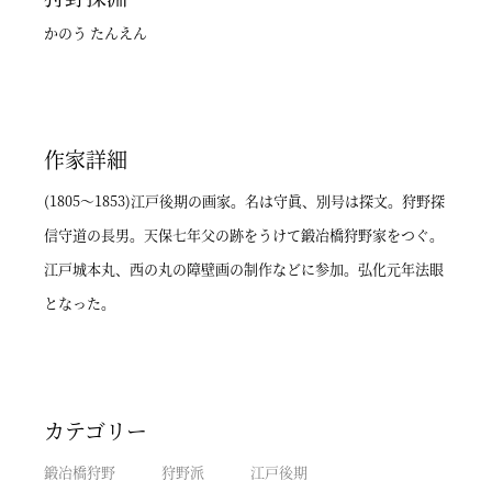
かのう たんえん
作家詳細
(1805～1853)江戸後期の画家。名は守眞、別号は探文。狩野探
信守道の長男。天保七年父の跡をうけて鍛冶橋狩野家をつぐ。
江戸城本丸、西の丸の障壁画の制作などに参加。弘化元年法眼
となった。
カテゴリー
鍛冶橋狩野
狩野派
江戸後期