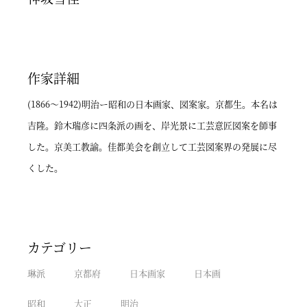
作家詳細
(1866～1942)明治ー昭和の日本画家、図案家。京都生。本名は
吉隆。鈴木瑞彦に四条派の画を、岸光景に工芸意匠図案を師事
した。京美工教諭。佳都美会を創立して工芸図案界の発展に尽
くした。
カテゴリー
琳派
京都府
日本画家
日本画
昭和
大正
明治