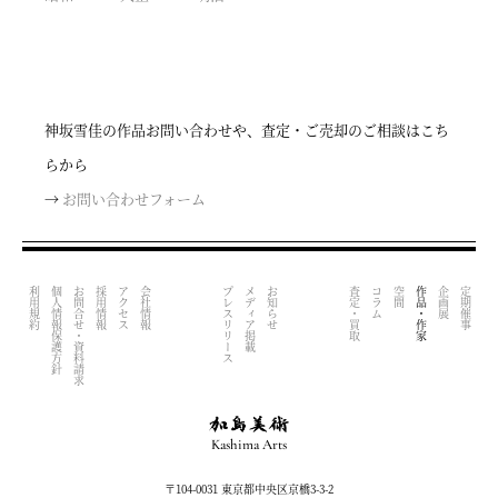
神坂雪佳の作品お問い合わせや、査定・ご売却のご相談はこち
らから
→
お問い合わせフォーム
利用規約
個人情報保護方針
お問合せ・資料請求
採用情報
アクセス
会社情報
プレスリリース
メディア掲載
お知らせ
査定・買取
コラム
空間
作品・作家
企画展
定期催事
Kashima Arts
〒104-0031 東京都中央区京橋3-3-2