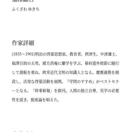
ふくざわ ゆきち
作家詳細
(1835～1901)明治の啓蒙思想家、教育者。摂津生。中津藩士、
福澤百助の五男。緒方洪庵に蘭学を学ぶ。幕府遣外使節に随行
して渡航を重ね、欧米近代文明の知識人となる。慶應義塾を創
設し、活発な啓蒙活動を展開。『学問のすすめ』がベストセラ
ーとなる。「時事新報」を創刊。人間の独立自尊、実学の必要
性を説き、脱亜論を唱えた。