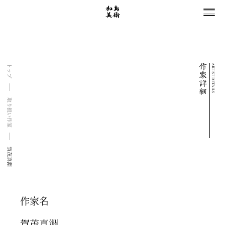
ARTIST DETAILS
トップ
取り扱い作家
賀茂真淵
作家名
賀茂真淵