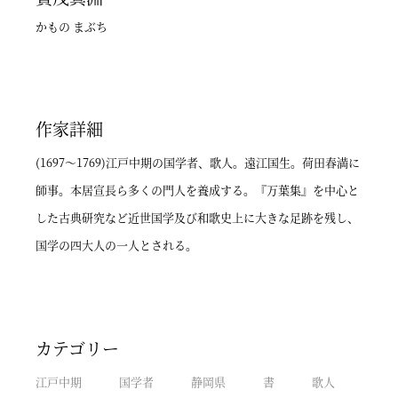
かもの まぶち
作家詳細
(1697～1769)江戸中期の国学者、歌人。遠江国生。荷田春満に
師事。本居宣長ら多くの門人を養成する。『万葉集』を中心と
した古典研究など近世国学及び和歌史上に大きな足跡を残し、
国学の四大人の一人とされる。
カテゴリー
江戸中期
国学者
静岡県
書
歌人