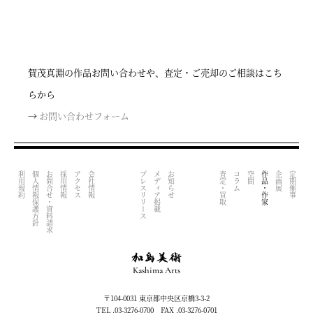
賀茂真淵の作品お問い合わせや、査定・ご売却のご相談はこち
らから
→
お問い合わせフォーム
利用規約
個人情報保護方針
お問合せ・資料請求
採用情報
アクセス
会社情報
プレスリリース
メディア掲載
お知らせ
査定・買取
コラム
空間
作品・作家
企画展
定期催事
Kashima Arts
〒104-0031 東京都中央区京橋3-3-2
TEL .03-3276-0700 FAX .03-3276-0701