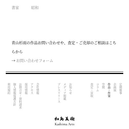
書家
昭和
青山杉雨の作品お問い合わせや、査定・ご売却のご相談はこち
らから
→
お問い合わせフォーム
利用規約
個人情報保護方針
お問合せ・資料請求
採用情報
アクセス
会社情報
プレスリリース
メディア掲載
お知らせ
査定・買取
コラム
空間
作品・作家
企画展
定期催事
Kashima Arts