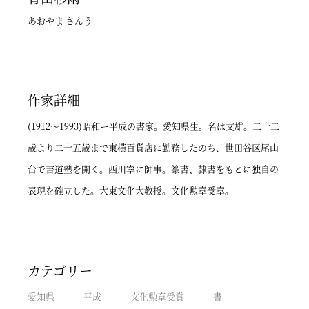
あおやま さんう
作家詳細
(1912～1993)昭和ー平成の書家。愛知県生。名は文雄。二十二
歳より二十五歳まで東横百貨店に勤務したのち、世田谷区尾山
台で書道塾を開く。西川寧に師事。篆書、隷書をもとに独自の
表現を確立した。大東文化大教授。文化勲章受章。
カテゴリー
愛知県
平成
文化勲章受賞
書