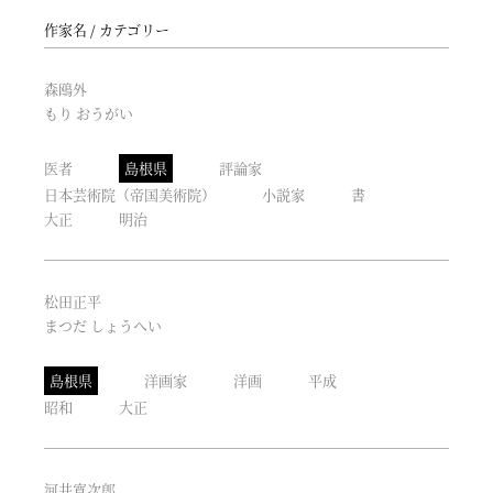
作家名
カテゴリー
森鴎外
もり おうがい
医者
島根県
評論家
日本芸術院（帝国美術院）
小説家
書
大正
明治
松田正平
まつだ しょうへい
島根県
洋画家
洋画
平成
昭和
大正
河井寛次郎