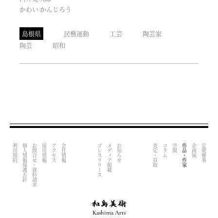
かわい かんじろう
島根県
民藝運動
工芸
陶芸家
陶芸
昭和
利用規約
個人情報保護方針
お問合せ・資料請求
採用情報
アクセス
会社情報
プレスリリース
メディア掲載
お知らせ
査定・買取
コラム
空間
作品・作家
企画展
定期催事
Kashima Arts