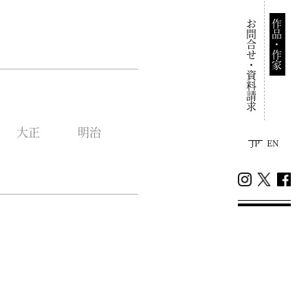
お問合せ・資料請求
作品・作家
大正
明治
JP
EN