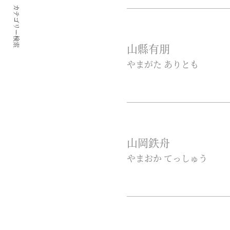
カテゴリー検索
山縣有朋
やまがた ありとも
山岡鉄舟
やまおか てっしゅう