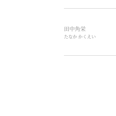
田中角栄
たなか かくえい