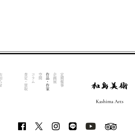
知らせ
査定・買取
コラム
空間
作品・作家
企画展
定期催事
Kashima Arts