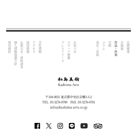
利用規約
個人情報保護方針
お問合せ・資料請求
採用情報
アクセス
会社情報
プレスリリース
メディア掲載
お知らせ
査定・買取
コラム
空間
作品・作家
企画展
定期催事
Kashima Arts
〒104-0031 東京都中央区京橋3-3-2
TEL .03-3276-0700 FAX .03-3276-0701
info@kashima-arts.co.jp