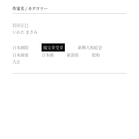
作家名
カテゴリー
岩田正巳
いわた まさみ
日本画院
瑞宝章受章
新興大和絵会
日本画家
日本画
新潟県
昭和
大正