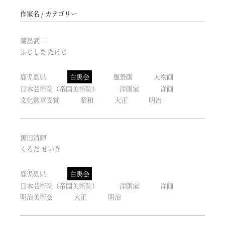
作家名
カテゴリー
藤島武二
ふじしま たけじ
鹿児島県
白馬会
風景画
人物画
日本芸術院（帝国美術院）
洋画家
洋画
文化勲章受賞
昭和
大正
明治
黒田清輝
くろだ せいき
鹿児島県
白馬会
日本芸術院（帝国美術院）
洋画家
洋画
明治美術会
大正
明治