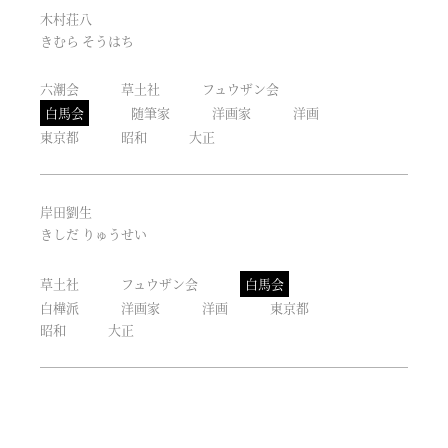
木村荘八
きむら そうはち
六潮会
草土社
フュウザン会
白馬会
随筆家
洋画家
洋画
東京都
昭和
大正
岸田劉生
きしだ りゅうせい
草土社
フュウザン会
白馬会
白樺派
洋画家
洋画
東京都
昭和
大正