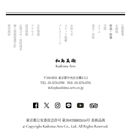
利用規約
個人情報保護方針
お問合せ・資料請求
採用情報
アクセス
会社情報
プレスリリース
メディア掲載
お知らせ
査定・買取
コラム
空間
作品・作家
企画展
定期催事
Kashima Arts
〒104-0031 東京都中央区京橋3-3-2
TEL .03-3276-0700 FAX .03-3276-0701
info@kashima-arts.co.jp
東京都公安委員会許可 第304358802616号 美術品商
© Copyright Kashima-Arts Co., Ltd. All Rights Reserved.