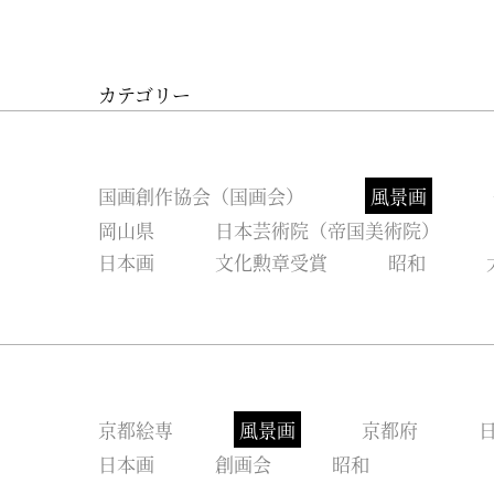
カテゴリー
国画創作協会（国画会）
風景画
岡山県
日本芸術院（帝国美術院）
日本画
文化勲章受賞
昭和
京都絵専
風景画
京都府
日本画
創画会
昭和