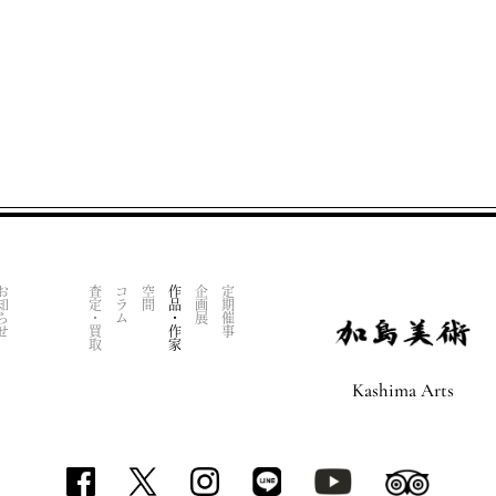
知らせ
査定・買取
コラム
空間
作品・作家
企画展
定期催事
Kashima Arts