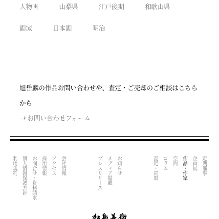
人物画
山梨県
江戸後期
和歌山県
画家
日本画
明治
旭岳麟の作品お問い合わせや、査定・ご売却のご相談はこちら
から
→
お問い合わせフォーム
利用規約
個人情報保護方針
お問合せ・資料請求
採用情報
アクセス
会社情報
プレスリリース
メディア掲載
お知らせ
査定・買取
コラム
空間
作品・作家
企画展
定期催事