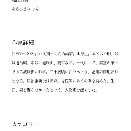
あさひ がくりん
作家詳細
(1799～1878)江戸後期ー明治の画家。山梨生。本名は不明、号
は旭岳麟、別号に旭羅山、明哲など。十代にして、雲室の弟子
である波羅密に師事。二十歳頃に江戸へ上り、紀州の御用絵師
となる。明治維新後は帰郷。寺院等に多くの画を納めた。生
涯、妻を娶らなかったという。人物画を能くした。
カテゴリー