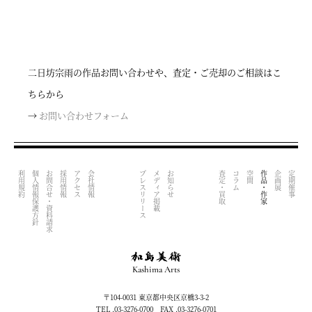
二日坊宗雨の作品お問い合わせや、査定・ご売却のご相談はこ
ちらから
→
お問い合わせフォーム
利用規約
個人情報保護方針
お問合せ・資料請求
採用情報
アクセス
会社情報
プレスリリース
メディア掲載
お知らせ
査定・買取
コラム
空間
作品・作家
企画展
定期催事
Kashima Arts
〒104-0031 東京都中央区京橋3-3-2
TEL .03-3276-0700 FAX .03-3276-0701