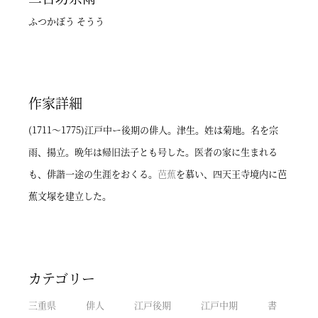
ふつかぼう そうう
作家詳細
(1711～1775)江戸中ー後期の俳人。津生。姓は菊地。名を宗
雨、揚立。晩年は帰旧法子とも号した。医者の家に生まれる
も、俳諧一途の生涯をおくる。
芭蕉
を慕い、四天王寺境内に芭
蕉文塚を建立した。
カテゴリー
三重県
俳人
江戸後期
江戸中期
書