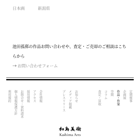
日本画
新潟県
池田孤邨の作品お問い合わせや、査定・ご売却のご相談はこち
らから
→
お問い合わせフォーム
利用規約
個人情報保護方針
お問合せ・資料請求
採用情報
アクセス
会社情報
プレスリリース
メディア掲載
お知らせ
査定・買取
コラム
空間
作品・作家
企画展
定期催事
Kashima Arts