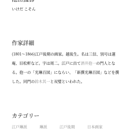
いけだ こそん
作家詳細
(1801～1866)江戸後期の画家。越後生。名は三信、別号は蓮
庵、旧松軒など。字は周二。江戸に出て
酒井抱一
の門人とな
る。抱一の「光琳百図」にならい、「新撰光琳百図」などを撰
した。同門の
鈴木其一
と双璧といわれた。
カテゴリー
江戸琳派
琳派
江戸後期
日本画家