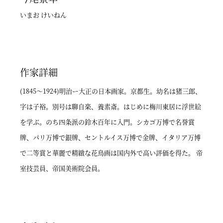
いまお けいねん
作家詳細
(1845～1924)明治ー大正の日本画家。京都生。幼名は猪三郎、
字は子裕。別号は聊自楽、養素斎。はじめに梅川東居に浮世絵
を学ぶ。のち四条派の鈴木百年に入門。シカゴ万博で名誉賞
牌、パリ万博で銀牌、セントルイス万博で金牌、イタリア万博
で二等賞と華麗で精緻な花鳥画は国内外で高い評価を得た。 帝
室技芸員、帝国美術院会員。