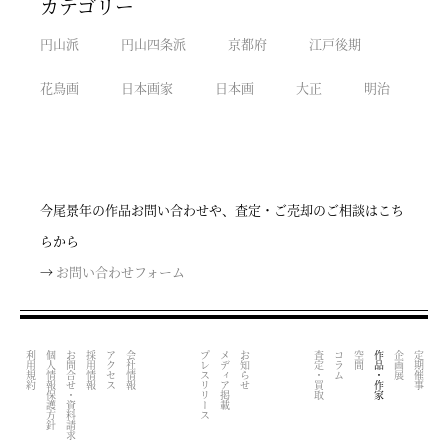
カテゴリー
円山派
円山四条派
京都府
江戸後期
花鳥画
日本画家
日本画
大正
明治
今尾景年の作品お問い合わせや、査定・ご売却のご相談はこち
らから
→
お問い合わせフォーム
利用規約
個人情報保護方針
お問合せ・資料請求
採用情報
アクセス
会社情報
プレスリリース
メディア掲載
お知らせ
査定・買取
コラム
空間
作品・作家
企画展
定期催事