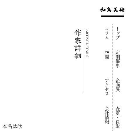
コラム
トップ
ARTIST DETAILS
空間
定期催事
アクセス
企画展
会社情報
査定・買取
生。本名は欣