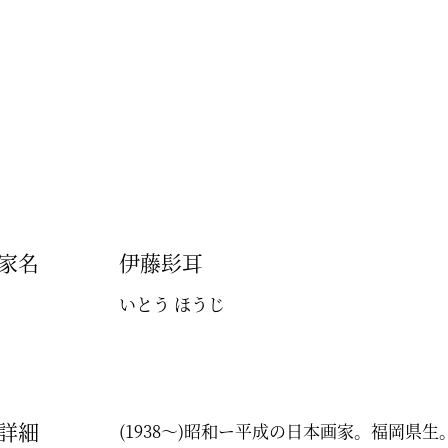
家名
伊藤髟耳
いとう ほうじ
詳細
(1938～)昭和ー平成の日本画家。福岡県