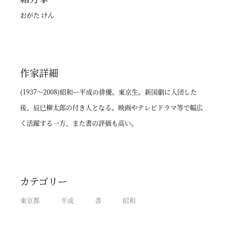
おがた けん
作家詳細
(1937～2008)昭和ー平成の俳優。東京生。新国劇に入団した
後、辰巳柳太郎の付き人となる。映画やテレビドラマ等で幅広
く活躍する一方、また書の評価も高い。
カテゴリー
東京都
平成
書
昭和