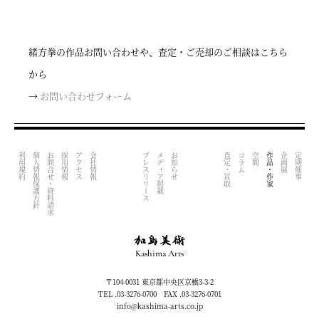
緒方拳の作品お問い合わせや、査定・ご売却のご相談はこちら
から
→
お問い合わせフォーム
利用規約
個人情報保護方針
お問合せ・資料請求
採用情報
アクセス
会社情報
プレスリリース
メディア掲載
お知らせ
査定・買取
コラム
空間
作品・作家
企画展
定期催事
Kashima Arts
〒104-0031 東京都中央区京橋3-3-2
TEL .03-3276-0700 FAX .03-3276-0701
info@kashima-arts.co.jp