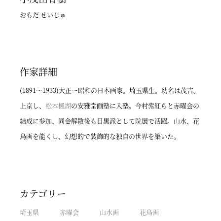
おもだ せいじゅ
作家詳細
(1891～1933)大正ー昭和の日本画家。埼玉県生。幼名は茂吉。
上京し、
松本楓湖
の安雅堂画塾に入塾。今村紫紅らと赤曜会の
結成に参加、同会解散後も目黒派として院展で活躍。山水、花
鳥画を能くし、幻想的で装飾的な独自の世界を築いた。
カテゴリー
埼玉県
赤曜会
山水画
花鳥画