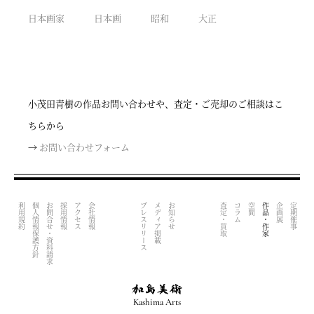
日本画家
日本画
昭和
大正
小茂田青樹の作品お問い合わせや、査定・ご売却のご相談はこ
ちらから
→
お問い合わせフォーム
利用規約
個人情報保護方針
お問合せ・資料請求
採用情報
アクセス
会社情報
プレスリリース
メディア掲載
お知らせ
査定・買取
コラム
空間
作品・作家
企画展
定期催事
Kashima Arts