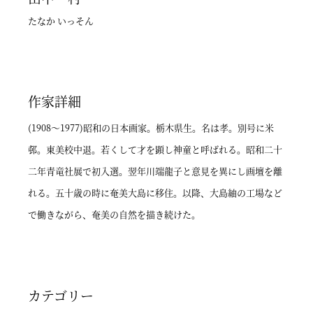
たなか いっそん
作家詳細
(1908～1977)昭和の日本画家。栃木県生。名は孝。別号に米
邨。東美校中退。若くして才を顕し神童と呼ばれる。昭和二十
二年青竜社展で初入選。翌年川端龍子と意見を異にし画壇を離
れる。五十歳の時に奄美大島に移住。以降、大島紬の工場など
で働きながら、奄美の自然を描き続けた。
カテゴリー