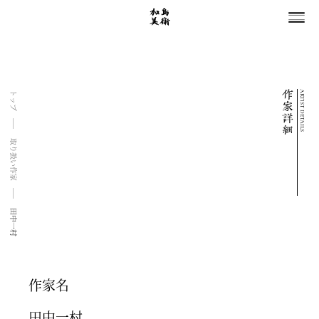
ARTIST DETAILS
トップ
取り扱い作家
田中一村
作家名
田中一村