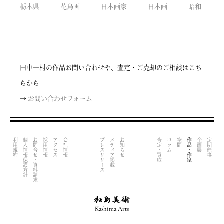
栃木県
花鳥画
日本画家
日本画
昭和
田中一村の作品お問い合わせや、査定・ご売却のご相談はこち
らから
→
お問い合わせフォーム
利用規約
個人情報保護方針
お問合せ・資料請求
採用情報
アクセス
会社情報
プレスリリース
メディア掲載
お知らせ
査定・買取
コラム
空間
作品・作家
企画展
定期催事
Kashima Arts