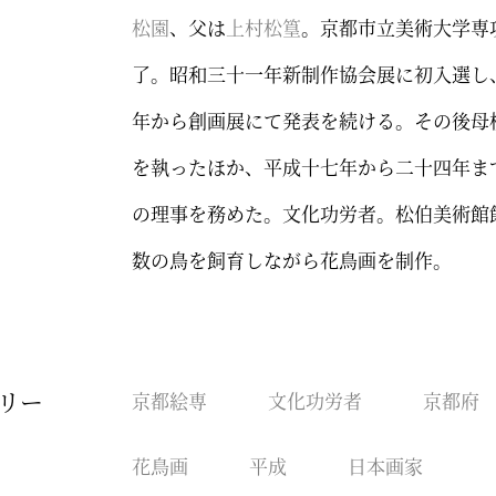
松園
、父は
上村松篁
。京都市立美術大学専
了。昭和三十一年新制作協会展に初入選し
年から創画展にて発表を続ける。その後母
を執ったほか、平成十七年から二十四年ま
の理事を務めた。文化功労者。松伯美術館
数の鳥を飼育しながら花鳥画を制作。
リー
京都絵専
文化功労者
京都府
花鳥画
平成
日本画家