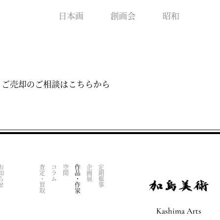
日本画
創画会
昭和
・ご売却のご相談はこちらから
知らせ
査定・買取
コラム
空間
作品・作家
企画展
定期催事
Kashima Arts