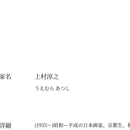
家名
上村淳之
うえむら あつし
詳細
(1933～)昭和ー平成の日本画家。京都生。