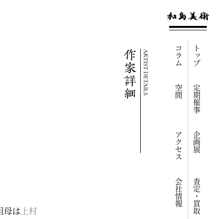
コラム
トップ
ARTIST DETAILS
空間
定期催事
アクセス
企画展
会社情報
査定・買取
祖母は
上村