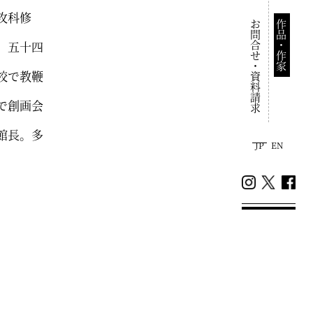
攻科修
お問合せ・資料請求
作品・作家
、五十四
校で教鞭
で創画会
館長。多
JP
EN