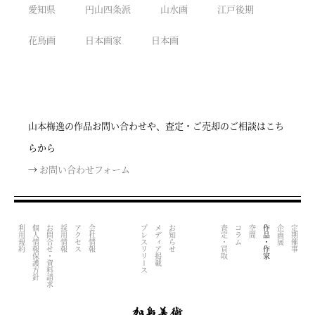
愛知県
円山四条派
山水画
江戸後期
花鳥画
日本画家
日本画
山本梅逸の作品お問い合わせや、査定・ご売却のご相談はこち
らから
→
お問い合わせフォーム
利用規約
個人情報保護方針
お問合せ・資料請求
採用情報
アクセス
会社情報
プレスリリース
メディア掲載
お知らせ
査定・買取
コラム
空間
作品・作家
企画展
定期催事