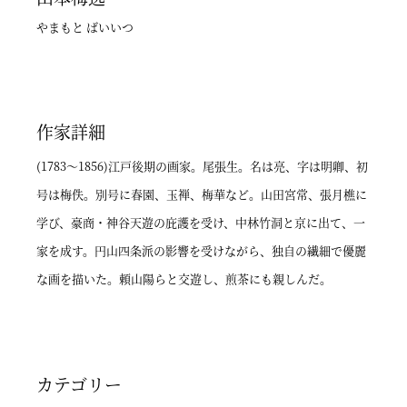
やまもと ばいいつ
作家詳細
(1783～1856)江戸後期の画家。尾張生。名は亮、字は明卿、初
号は梅佚。別号に春園、玉禅、梅華など。山田宮常、張月樵に
学び、豪商・神谷天遊の庇護を受け、中林竹洞と京に出て、一
家を成す。円山四条派の影響を受けながら、独自の繊細で優麗
な画を描いた。頼山陽らと交遊し、煎茶にも親しんだ。
カテゴリー