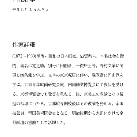
やまもと しゅんきょ
作家詳細
(1872～1933)明治ー昭和の日本画家。滋賀県生。本名は金右衛
門、幼名は寛之助。別号に円融斎、一徹居士等。野村文挙に師
事し四条派を学ぶ。文挙の東京転居に伴い、森寛斎に円山派を
学ぶ。京都青年絵画研究会展、内国勧業博覧会にて褒状を受け
る。京都博覧会でも受賞を重ねる。後、京美工の教諭となり後
進の指導に当たる。京都絵専開校後はその教諭を務める。帝国
技芸員、帝国美術院会員となる。明治後期から大正にかけて京
都画壇の重鎮として活躍した。