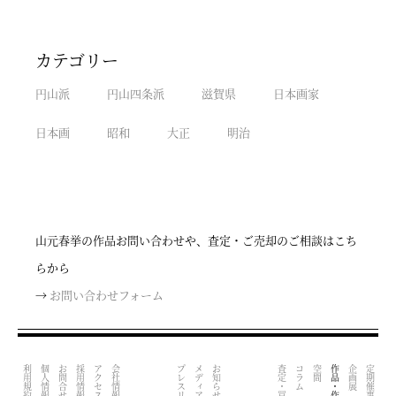
カテゴリー
円山派
円山四条派
滋賀県
日本画家
日本画
昭和
大正
明治
山元春挙の作品お問い合わせや、査定・ご売却のご相談はこち
らから
→
お問い合わせフォーム
利用規約
採用情報
アクセス
会社情報
プレスリリース
メディア掲載
お知らせ
査定・買取
コラム
空間
作品・作家
企画展
定期催事