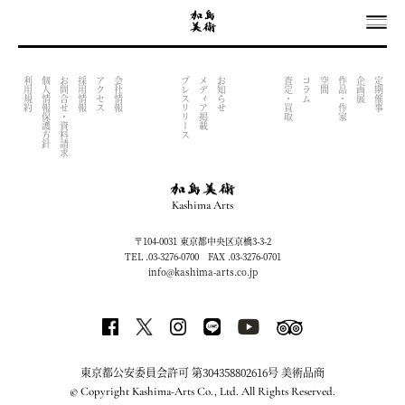
OUTPUT INDEX FILE (NOW UNDER CONSTRACTION)
利用規約
個人情報保護方針
お問合せ・資料請求
採用情報
アクセス
会社情報
プレスリリース
メディア掲載
お知らせ
査定・買取
コラム
空間
作品・作家
企画展
定期催事
Kashima Arts
〒104-0031 東京都中央区京橋3-3-2
TEL .03-3276-0700 FAX .03-3276-0701
info@kashima-arts.co.jp
東京都公安委員会許可 第304358802616号 美術品商
© Copyright Kashima-Arts Co., Ltd. All Rights Reserved.